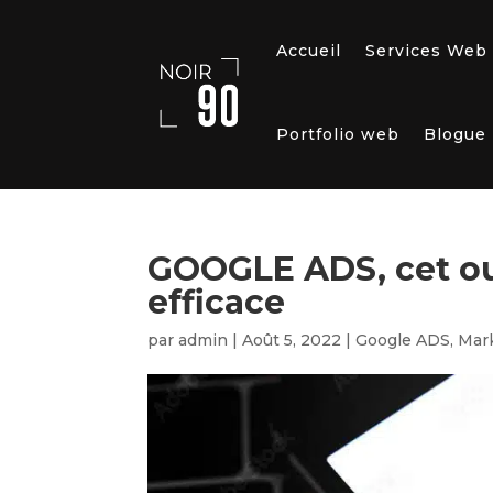
Accueil
Services Web
Portfolio web
Blogue
GOOGLE ADS, cet out
efficace
par
admin
|
Août 5, 2022
|
Google ADS
,
Mar