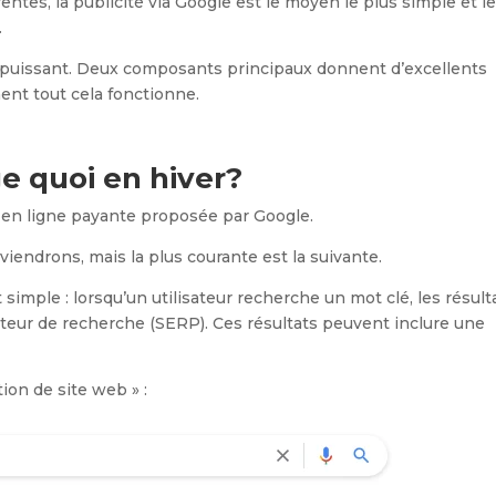
ventes, la publicité via Google est le moyen le plus simple et l
.
util puissant. Deux composants principaux donnent d’excellents
ent tout cela fonctionne.
 quoi en hiver?
 en ligne payante proposée par Google.
reviendrons, mais la plus courante est la suivante.
imple : lorsqu’un utilisateur recherche un mot clé, les résult
oteur de recherche (SERP). Ces résultats peuvent inclure une
tion de site web » :