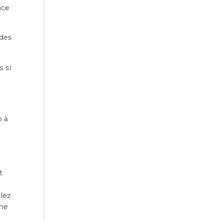
nce
 des
s si
b à
t
blez
 ne